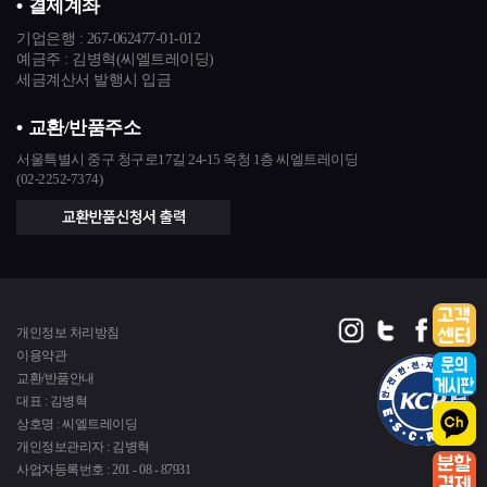
결제계좌
기업은행 :
267-062477-01-012
예금주 : 김병혁(씨엘트레이딩)
세금계산서 발행시 입금
교환/반품주소
서울특별시 중구 청구로17길 24-15 옥청 1층 씨엘트레이딩
(02-2252-7374)
개인정보 처리방침
이용약관
교환/반품안내
대표 : 김병혁
상호명 : 씨엘트레이딩
개인정보관리자 : 김병혁
사업자등록번호 : 201 - 08 - 87931