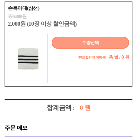
손목아대(삼선)
￦4,000원
2,000원 (10장 이상 할인금액)
수량선택
0
총
벌 /
원
(단체할인가 미적용)
합계금액 :
0
원
주문 메모