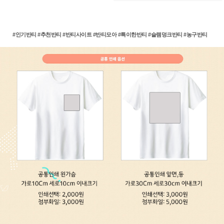
#인기반티 #추천반티 #반티사이트 #반티모아 #특이한반티 #슬램덩크반티 #농구반티