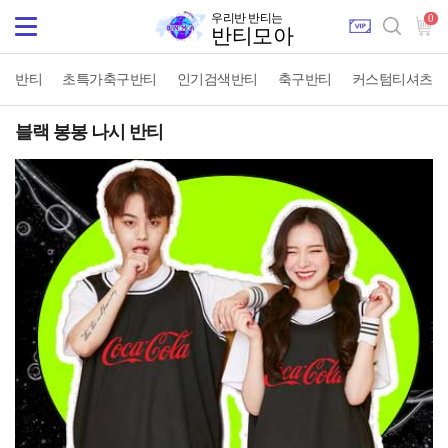
우리반 반티는
0
Toggle
반티모아
navigation
반티
초특가축구반티
인기검색반티
축구반티
커스텀티셔츠
블랙 봉봉 나시 반티