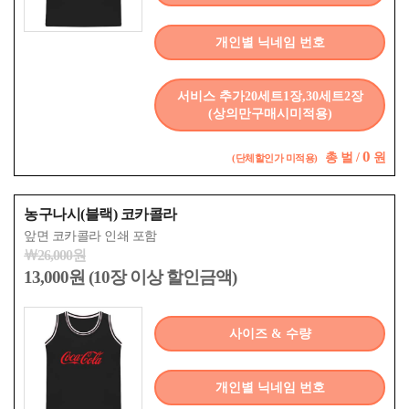
개인별 닉네임 번호
서비스 추가20세트1장,30세트2장
(상의만구매시미적용)
0
총
벌 /
원
(단체할인가 미적용)
농구나시(블랙) 코카콜라
앞면 코카콜라 인쇄 포함
￦26,000원
13,000원 (10장 이상 할인금액)
사이즈 & 수량
개인별 닉네임 번호