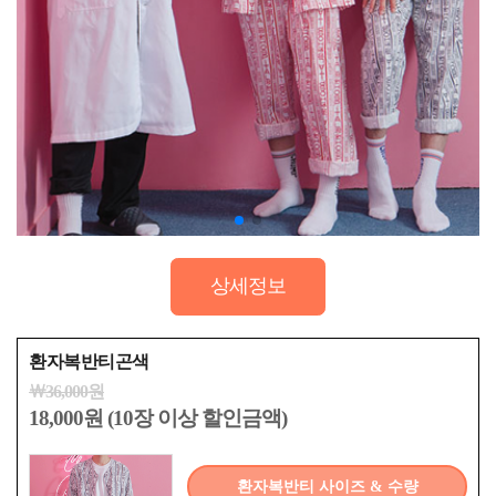
상세정보
환자복반티곤색
￦36,000원
18,000원 (10장 이상 할인금액)
환자복반티 사이즈 & 수량