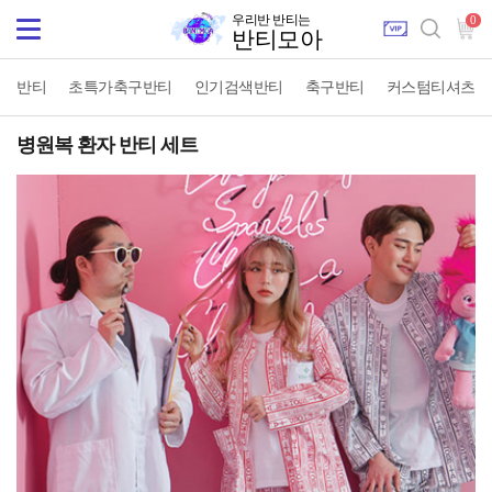
우리반 반티는
0
Toggle
반티모아
navigation
반티
초특가축구반티
인기검색반티
축구반티
커스텀티셔츠
병원복 환자 반티 세트