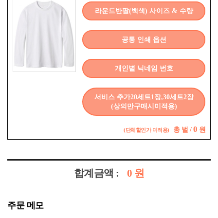
라운드반팔(백색) 사이즈 & 수량
공통 인쇄 옵션
개인별 닉네임 번호
서비스 추가20세트1장,30세트2장
(상의만구매시미적용)
0
총
벌 /
원
(단체할인가 미적용)
합계금액 :
0
원
주문 메모