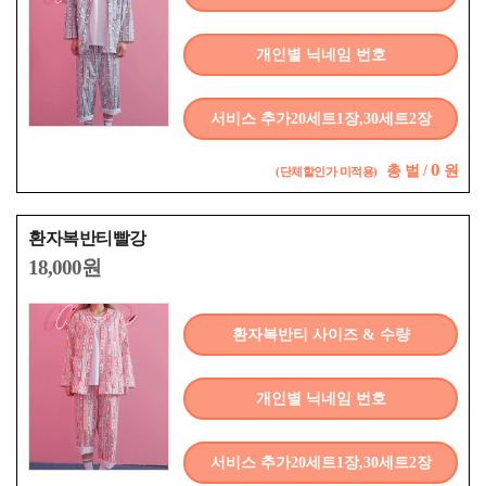
개인별 닉네임 번호
서비스 추가20세트1장,30세트2장
0
총
벌 /
원
(단체할인가 미적용)
환자복반티빨강
18,000원
환자복반티 사이즈 & 수량
개인별 닉네임 번호
서비스 추가20세트1장,30세트2장