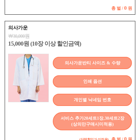
0
총
벌 /
원
의사가운
￦30,000원
15,000원 (10장 이상 할인금액)
의사가운반티 사이즈 & 수량
인쇄 옵션
개인별 닉네임 번호
서비스 추가20세트1장,30세트2장
(상의만구매시미적용)
0
총
벌 /
원
(단체할인가 미적용)