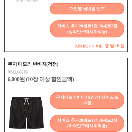
개인별 닉네임 번호
서비스 추가20세트1장,30세트2장
(상의만구매시미적용)
0
총
벌 /
원
(단체할인가 미적용)
무지 메모리 반바지(검정)
￦12,000원
6,000원 (10장 이상 할인금액)
무지메모리반바지(검정) 사이즈 &
수량
서비스 추가20세트1장,30세트2장
(하의만구매시미적용)