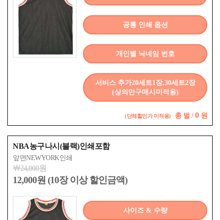
공통 인쇄 옵션
개인별 닉네임 번호
서비스 추가20세트1장,30세트2장
(상의만구매시미적용)
0
총
벌 /
원
(단체할인가 미적용)
NBA농구나시(블랙)인쇄포함
앞면NEWYORK인쇄
￦24,000원
12,000원 (10장 이상 할인금액)
사이즈 & 수량