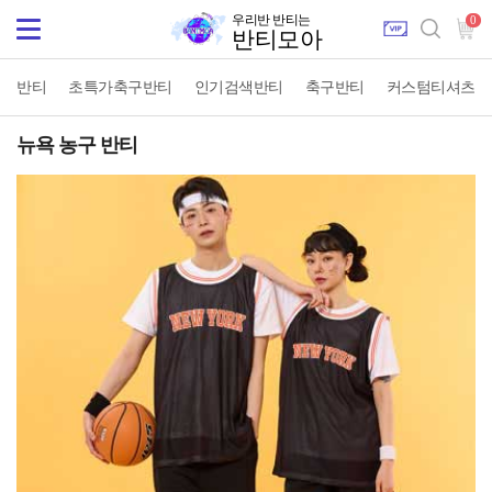
우리반 반티는
0
Toggle
반티모아
navigation
반티
초특가축구반티
인기검색반티
축구반티
커스텀티셔츠
뉴욕 농구 반티