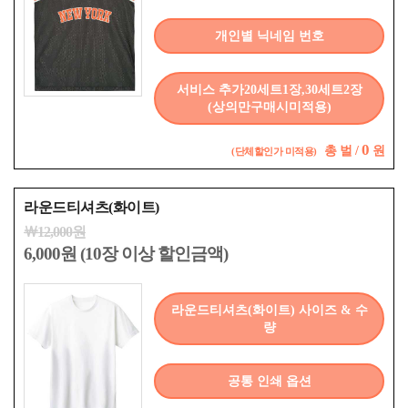
개인별 닉네임 번호
서비스 추가20세트1장,30세트2장
(상의만구매시미적용)
0
총
벌 /
원
(단체할인가 미적용)
라운드티셔츠(화이트)
￦12,000원
6,000원 (10장 이상 할인금액)
라운드티셔츠(화이트) 사이즈 & 수
량
공통 인쇄 옵션