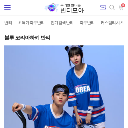
우리반 반티는
0
Toggle
반티모아
navigation
반티
초특가축구반티
인기검색반티
축구반티
커스텀티셔츠
블루 코리아하키 반티