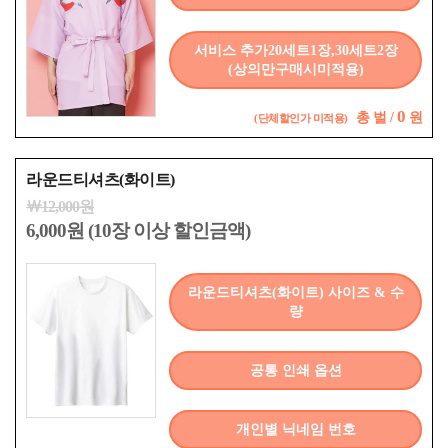
서비스 추가20세트1장,30세트2장
(상의만구매시미적용)
0
총
벌 /
원
(단체할인가 미적용)
라운드티셔츠(화이트)
￦12,000원
6,000원 (10장 이상 할인금액)
라운드티셔츠(화이트) 사이즈 & 수
량
공통 인쇄 옵션
개인별 닉네임 번호