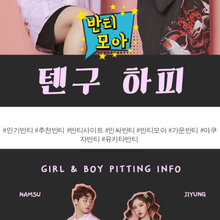
#인기반티 #추천반티 #반티사이트 #인싸반티 #반티모아 #가운반티 #야쿠
자반티 #유카타반티