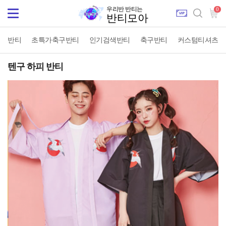
우리반 반티는
0
Toggle
반티모아
navigation
반티
초특가축구반티
인기검색반티
축구반티
커스텀티셔츠
텐구 하피 반티