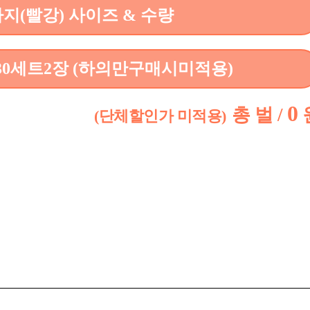
(빨강) 사이즈 & 수량
30세트2장 (하의만구매시미적용)
0
총
벌 /
(단체할인가 미적용)