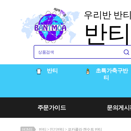
우리반 반
반
반티
초특가축구반
티
주문가이드
문의게시
HOME
반티
>
인기반티
> 코카콜라 캔수트 반티