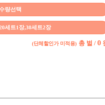
수량선택
0세트1장,30세트2장
0
총
벌 /
(단체할인가 미적용)