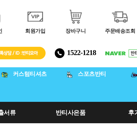
인
회원가입
장바구니
주문배송조회
1522-1218
커스텀티셔츠
스포츠반티
출서류
반티사은품
후