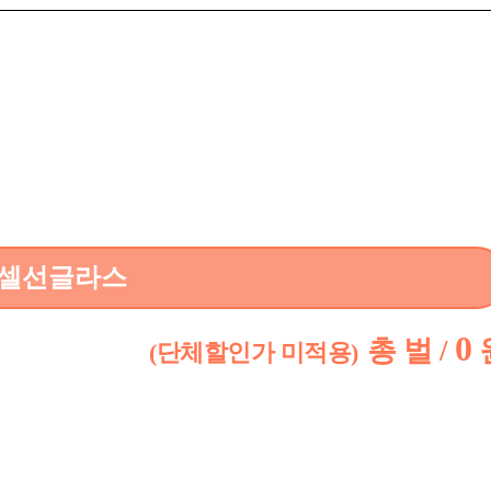
셀선글라스
0
총
벌 /
(단체할인가 미적용)