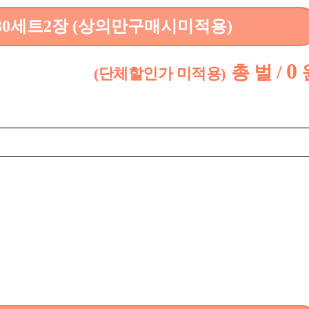
30세트2장 (상의만구매시미적용)
0
총
벌 /
(단체할인가 미적용)