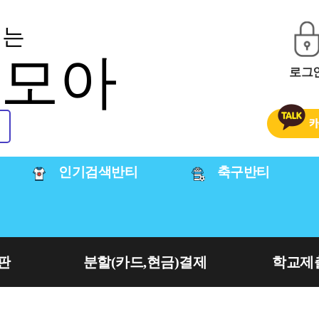
티는
티모아
로그
인기검색반티
축구반티
판
분할(카드,현금)결제
학교제