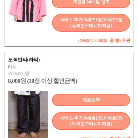
개인별 닉네임 번호
서비스 추가20세트1장,30세트2장
(상의만구매시미적용)
0
총
벌 /
원
(단체할인가 미적용)
도복반티(하의)
바지
￦16,000원
8,000원 (10장 이상 할인금액)
제품선택
서비스 추가20세트1장,30세트2장
(하의만구매시미적용)