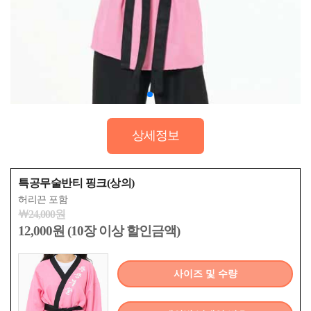
상세정보
특공무술반티 핑크(상의)
허리끈 포함
￦24,000원
12,000원 (10장 이상 할인금액)
사이즈 및 수량