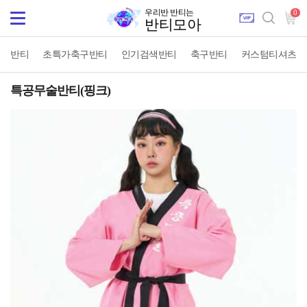
우리반 반티는
0
Toggle
반티모아
navigation
반티
초특가축구반티
인기검색반티
축구반티
커스텀티셔츠
특공무술반티(핑크)