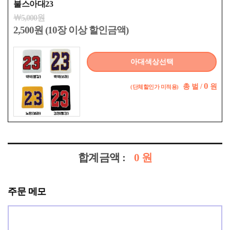
불스아대23
￦5,000원
2,500원 (10장 이상 할인금액)
아대색상선택
0
총
벌 /
원
(단체할인가 미적용)
합계금액 :
0
원
주문 메모