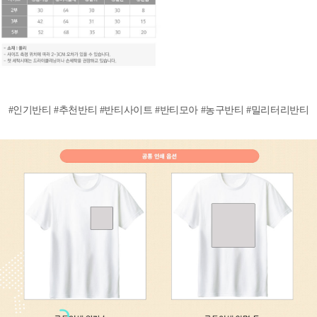
#인기반티 #추천반티 #반티사이트 #반티모아 #농구반티 #밀리터리반티