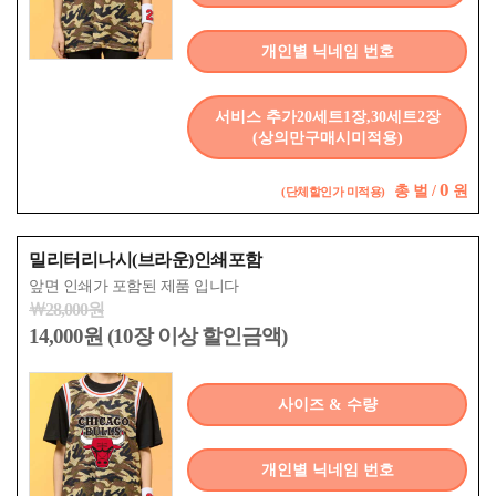
개인별 닉네임 번호
서비스 추가20세트1장,30세트2장
(상의만구매시미적용)
0
총
벌 /
원
(단체할인가 미적용)
밀리터리나시(브라운)인쇄포함
앞면 인쇄가 포함된 제품 입니다
￦28,000원
14,000원 (10장 이상 할인금액)
사이즈 & 수량
개인별 닉네임 번호