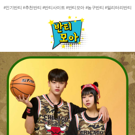
#인기반티 #추천반티 #반티사이트 #반티모아 #농구반티 #밀리터리반티