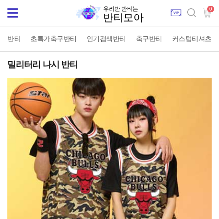
우리반 반티는
0
Toggle
반티모아
navigation
반티
초특가축구반티
인기검색반티
축구반티
커스텀티셔츠
밀리터리 나시 반티