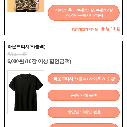
서비스 추가20세트1장,30세트2장
(상의만구매시미적용)
0
총
벌 /
원
(단체할인가 미적용)
라운드티셔츠(블랙)
￦12,000원
6,000원 (10장 이상 할인금액)
라운드티셔츠(블랙) 사이즈 & 수량
공통 인쇄 옵션
개인별 닉네임 번호