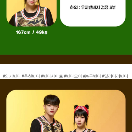
#인기반티 #추천반티 #반티사이트 #반티모아 #농구반티 #밀리터리반티