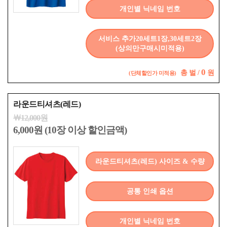
개인별 닉네임 번호
서비스 추가20세트1장,30세트2장
(상의만구매시미적용)
0
총
벌 /
원
(단체할인가 미적용)
라운드티셔츠(레드)
￦12,000원
6,000원 (10장 이상 할인금액)
라운드티셔츠(레드) 사이즈 & 수량
공통 인쇄 옵션
개인별 닉네임 번호