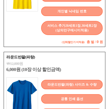
개인별 닉네임 번호
서비스 추가20세트1장,30세트2장
(상의만구매시미적용)
0
총
벌 /
원
(단체할인가 미적용)
라운드반팔(파랑)
￦12,000원
6,000원 (10장 이상 할인금액)
라운드반팔(파랑) 사이즈 & 수량
공통 인쇄 옵션