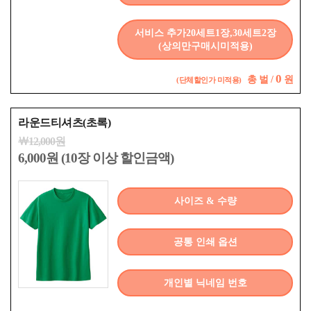
서비스 추가20세트1장,30세트2장
(상의만구매시미적용)
0
총
벌 /
원
(단체할인가 미적용)
라운드티셔츠(초록)
￦12,000원
6,000원 (10장 이상 할인금액)
사이즈 & 수량
공통 인쇄 옵션
개인별 닉네임 번호