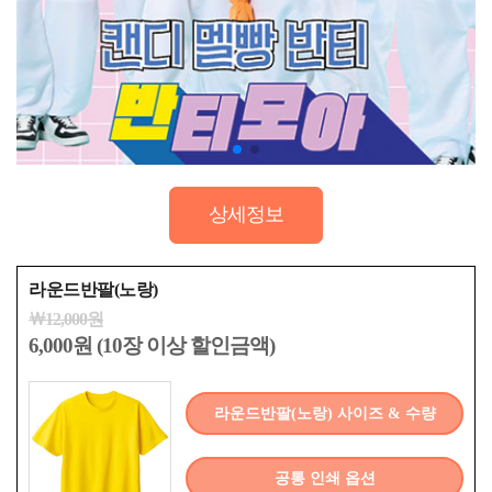
상세정보
라운드반팔(노랑)
￦12,000원
6,000원 (10장 이상 할인금액)
라운드반팔(노랑) 사이즈 & 수량
공통 인쇄 옵션