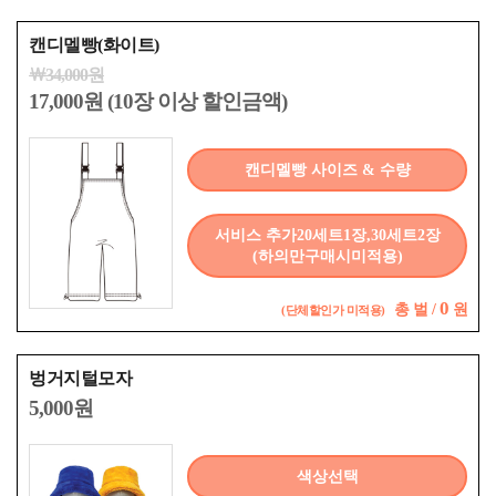
캔디멜빵(화이트)
￦34,000원
17,000원 (10장 이상 할인금액)
캔디멜빵 사이즈 & 수량
서비스 추가20세트1장,30세트2장
(하의만구매시미적용)
0
총
벌 /
원
(단체할인가 미적용)
벙거지털모자
5,000원
색상선택