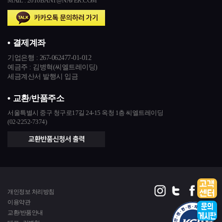
MAIL : 2016BANT@NAVER.COM
결제계좌
기업은행 :
267-062477-01-012
예금주 : 김병혁(씨엘트레이딩)
세금계산서 발행시 입금
교환/반품주소
서울특별시 중구 청구로17길 24-15 옥청 1층 씨엘트레이딩
(02-2252-7374)
개인정보 처리방침
이용약관
교환/반품안내