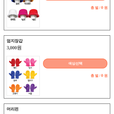
0
총
벌 /
원
엄지장갑
3,000원
색상선택
0
총
벌 /
원
머리핀