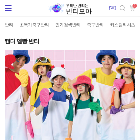
우리반 반티는
0
Toggle
반티모아
navigation
반티
초특가축구반티
인기검색반티
축구반티
커스텀티셔츠
캔디 멜빵 반티