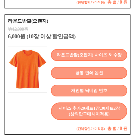
0
총
벌 /
원
(단체할인가 미적용)
라운드반팔(오렌지)
￦12,000원
6,000원 (10장 이상 할인금액)
라운드반팔(오렌지) 사이즈 & 수량
공통 인쇄 옵션
개인별 닉네임 번호
서비스 추가20세트1장,30세트2장
(상의만구매시미적용)
0
총
벌 /
원
(단체할인가 미적용)