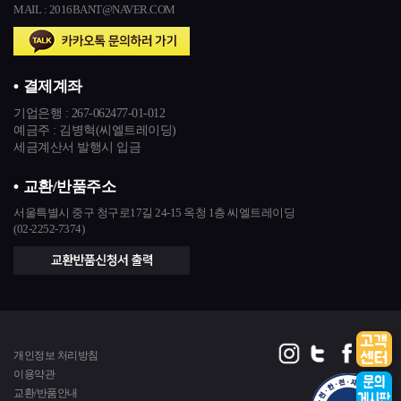
MAIL : 2016BANT@NAVER.COM
결제계좌
기업은행 :
267-062477-01-012
예금주 : 김병혁(씨엘트레이딩)
세금계산서 발행시 입금
교환/반품주소
서울특별시 중구 청구로17길 24-15 옥청 1층 씨엘트레이딩
(02-2252-7374)
개인정보 처리방침
이용약관
교환/반품안내