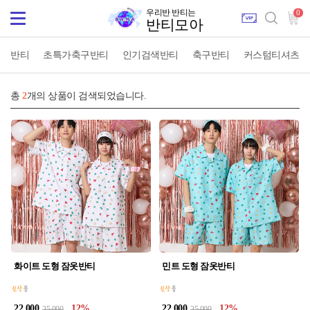
우리반 반티는
0
Toggle
반티모아
navigation
반티
초특가축구반티
인기검색반티
축구반티
커스텀티셔츠
2
총
개의 상품이 검색되었습니다.
화이트 도형 잠옷반티
민트 도형 잠옷반티
22,000
12
22,000
12
25,000
25,000